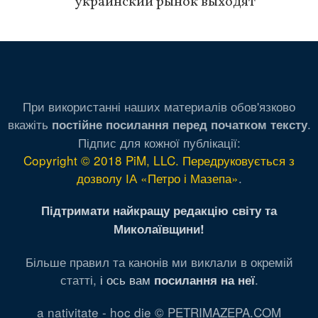
украинский рынок выходят
При використанні наших материалів обов'язково
вкажіть
.
постійне посилання перед початком тексту
Підпис для кожної публікації:
Copyright © 2018 PiM, LLC. Передруковується з
дозволу ІА «Петро і Мазепа»
.
Підтримати найкращу редакцію світу та
Миколаївщини!
Більше правил та канонів ми виклали в окремій
статті,
і ось вам
.
посилання на неї
a nativitate - hoc die © PETRIMAZEPA.COM