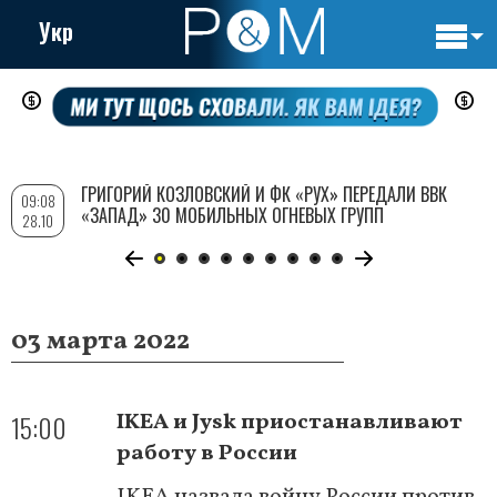
Укр
Основн
Перейти
навигац
к
основному
содержанию
ГРИГОРИЙ КОЗЛОВСКИЙ И ФК «РУХ» ПЕРЕДАЛИ ВВК
09:08
«ЗАПАД» 30 МОБИЛЬНЫХ ОГНЕВЫХ ГРУПП
28.10
03 марта 2022
15:00
IKEA и Jysk приостанавливают
работу в России
IKEA назвала войну России против