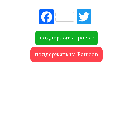
Fac
Tw
ebo
itte
ok
r
поддержать проект
поддержать на Patreon