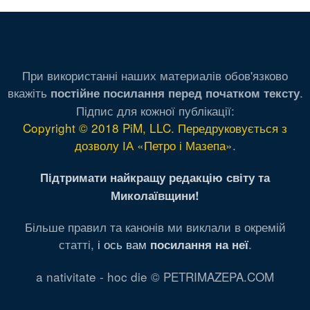
При використанні наших материалів обов'язково
вкажіть
.
постійне посилання перед початком тексту
Підпис для кожної публікації:
Copyright © 2018 PiM, LLC. Передруковується з
дозволу ІА «Петро і Мазепа»
.
Підтримати найкращу редакцію світу та
Миколаївщини!
Більше правил та канонів ми виклали в окремій
статті,
і ось вам
.
посилання на неї
a nativitate - hoc die © PETRIMAZEPA.COM