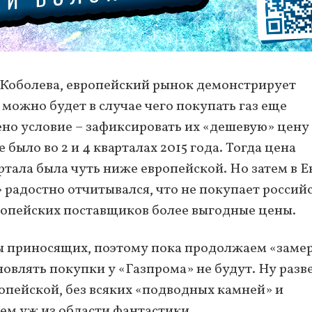
м Коболева, европейский рынок демонстрирует
можно будет в случае чего покупать газ еще
но условие – зафиксировать их «дешевую» цену 
 было во 2 и 4 кварталах 2015 года. Тогда цена
ртала была чуть ниже европейской. Но затем в 
 радостно отчитывался, что не покупает россий
вропейских поставщиков более выгодные цены.
ры приносящих, поэтому пока продолжаем «заме
новлять покупки у «Газпрома» не будут. Ну разв
опейской, без всяких «подводных камней» и
ем уж из области фантастики.