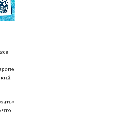
все
Европе
ский
рзать»
е что