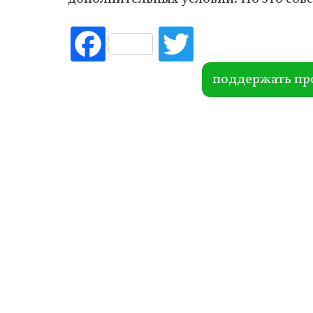
Fac
Tw
ebo
itte
ok
r
поддержать пр