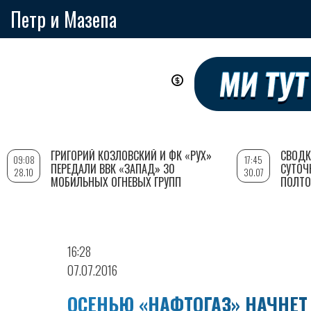
Петр и Мазепа
Перейти
к
основному
содержанию
ГРИГОРИЙ КОЗЛОВСКИЙ И ФК «РУХ»
СВОДК
09:08
17:45
ПЕРЕДАЛИ ВВК «ЗАПАД» 30
СУТОЧ
28.10
30.07
МОБИЛЬНЫХ ОГНЕВЫХ ГРУПП
ПОЛТО
16:28
07.07.2016
ОСЕНЬЮ «НАФТОГАЗ» НАЧНЕТ