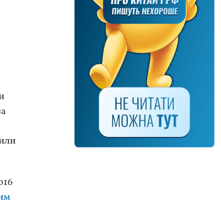
и
за
лили
016
им