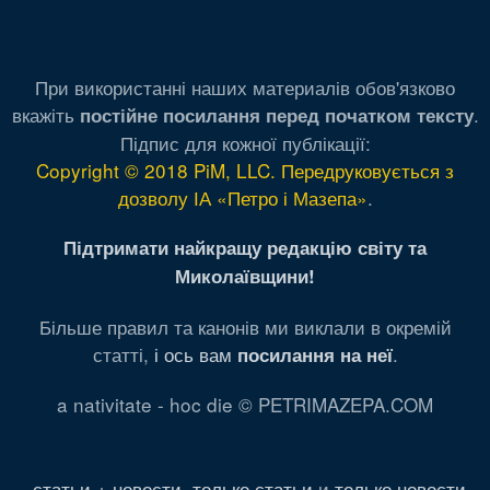
При використанні наших материалів обов'язково
вкажіть
.
постійне посилання перед початком тексту
Підпис для кожної публікації:
Copyright © 2018 PiM, LLC. Передруковується з
дозволу ІА «Петро і Мазепа»
.
Підтримати найкращу редакцію світу та
Миколаївщини!
Більше правил та канонів ми виклали в окремій
статті,
і ось вам
.
посилання на неї
a nativitate - hoc die © PETRIMAZEPA.COM
статьи + новости
,
только статьи
и
только новости