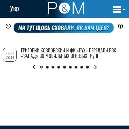
Укр
Основн
Перейти
навигац
к
основному
содержанию
ГРИГОРИЙ КОЗЛОВСКИЙ И ФК «РУХ» ПЕРЕДАЛИ ВВК
09:08
«ЗАПАД» 30 МОБИЛЬНЫХ ОГНЕВЫХ ГРУПП
28.10