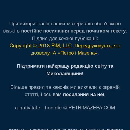
При використанні наших материалів обов'язково
вкажіть
.
постійне посилання перед початком тексту
Підпис для кожної публікації:
Copyright © 2018 PiM, LLC. Передруковується з
дозволу ІА «Петро і Мазепа»
.
Підтримати найкращу редакцію світу та
Миколаївщини!
Більше правил та канонів ми виклали в окремій
статті,
і ось вам
.
посилання на неї
a nativitate - hoc die © PETRIMAZEPA.COM
статьи + новости
,
только статьи
и
только новости