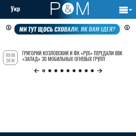
Укр
Основн
Перейти
навигац
к
основному
содержанию
ГРИГОРИЙ КОЗЛОВСКИЙ И ФК «РУХ» ПЕРЕДАЛИ ВВК
09:08
«ЗАПАД» 30 МОБИЛЬНЫХ ОГНЕВЫХ ГРУПП
28.10