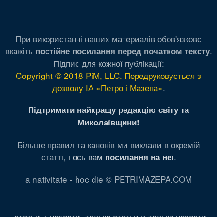
При використанні наших материалів обов'язково
вкажіть
.
постійне посилання перед початком тексту
Підпис для кожної публікації:
Copyright © 2018 PiM, LLC. Передруковується з
дозволу ІА «Петро і Мазепа»
.
Підтримати найкращу редакцію світу та
Миколаївщини!
Більше правил та канонів ми виклали в окремій
статті,
і ось вам
.
посилання на неї
a nativitate - hoc die © PETRIMAZEPA.COM
статьи + новости
,
только статьи
и
только новости