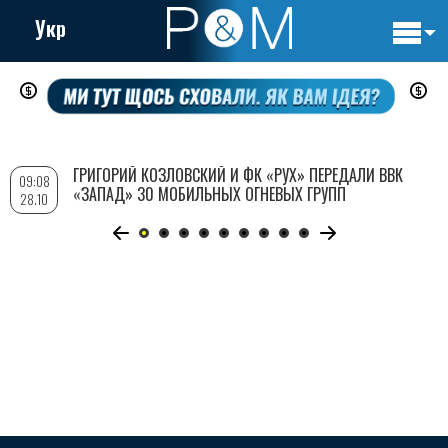
Укр
Основн
Перейти
навигац
к
основному
содержанию
ГРИГОРИЙ КОЗЛОВСКИЙ И ФК «РУХ» ПЕРЕДАЛИ ВВК
09:08
«ЗАПАД» 30 МОБИЛЬНЫХ ОГНЕВЫХ ГРУПП
28.10