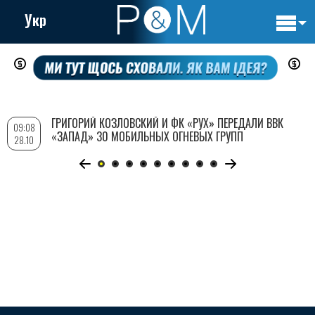
Укр
Основн
Перейти
навигац
к
основному
содержанию
ГРИГОРИЙ КОЗЛОВСКИЙ И ФК «РУХ» ПЕРЕДАЛИ ВВК
09:08
«ЗАПАД» 30 МОБИЛЬНЫХ ОГНЕВЫХ ГРУПП
28.10