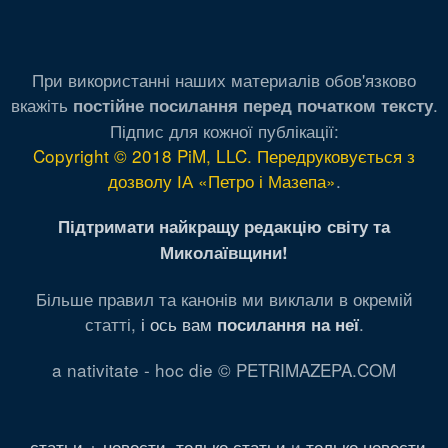
При використанні наших материалів обов'язково
вкажіть
.
постійне посилання перед початком тексту
Підпис для кожної публікації:
Copyright © 2018 PiM, LLC. Передруковується з
дозволу ІА «Петро і Мазепа»
.
Підтримати найкращу редакцію світу та
Миколаївщини!
Більше правил та канонів ми виклали в окремій
статті,
і ось вам
.
посилання на неї
a nativitate - hoc die © PETRIMAZEPA.COM
статьи + новости
,
только статьи
и
только новости