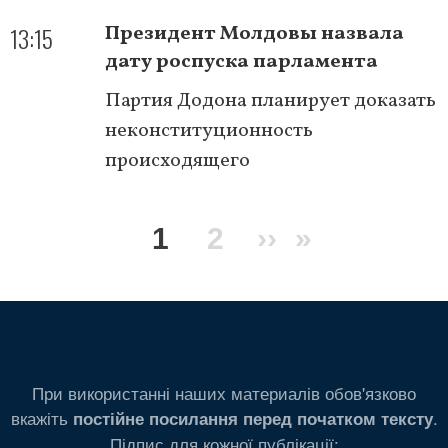
13:15
Президент Молдовы назвала
дату роспуска парламента
Партия Додона планирует доказать
неконституционность
происходящего
Нумерация
Текущая
1
Page
2
Следующая
››
Последня
»
страниц
страница
страница
страница
При використанні наших материалів обов'язково
вкажіть
.
постійне посилання перед початком тексту
Підпис для кожної публікації: