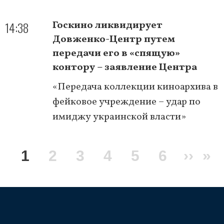
14:38
Госкино ликвидирует
Довженко-Центр путем
передачи его в «спящую»
контору – заявление Центра
«Передача коллекции киноархива в
фейковое учреждение – удар по
имиджу украинской власти»
Нумерация
Текущая
1
Page
2
Page
3
Page
4
Page
5
Page
6
След
››
По
»
страниц
страница
стра
ст