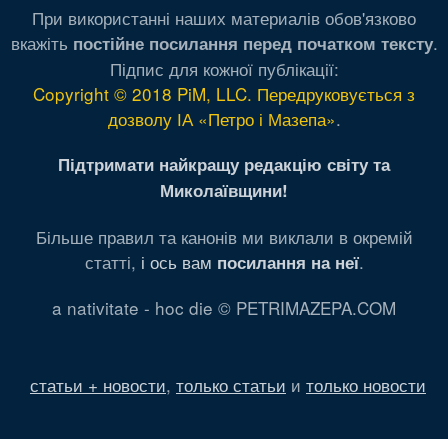
При використанні наших материалів обов'язково
вкажіть
.
постійне посилання перед початком тексту
Підпис для кожної публікації:
Copyright © 2018 PiM, LLC. Передруковується з
дозволу ІА «Петро і Мазепа»
.
Підтримати найкращу редакцію світу та
Миколаївщини!
Більше правил та канонів ми виклали в окремій
статті,
і ось вам
.
посилання на неї
a nativitate - hoc die © PETRIMAZEPA.COM
статьи + новости
,
только статьи
и
только новости