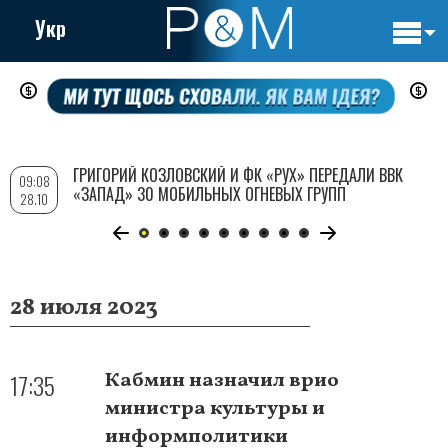
Укр
Основн
Перейти
навигац
к
основному
содержанию
ГРИГОРИЙ КОЗЛОВСКИЙ И ФК «РУХ» ПЕРЕДАЛИ ВВК
09:08
«ЗАПАД» 30 МОБИЛЬНЫХ ОГНЕВЫХ ГРУПП
28.10
28 июля 2023
17:35
Кабмин назначил врио
министра культуры и
информполитики