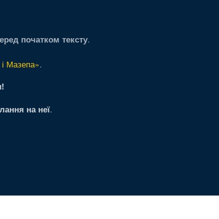
.
еред початком тексту
 і Мазепа»
.
!
.
лання на неї