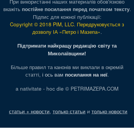
При використанні наших материалів обов'язково
вкажіть
.
постійне посилання перед початком тексту
Підпис для кожної публікації:
Copyright © 2018 PiM, LLC. Передруковується з
дозволу ІА «Петро і Мазепа»
.
Підтримати найкращу редакцію світу та
Миколаївщини!
Більше правил та канонів ми виклали в окремій
статті,
і ось вам
.
посилання на неї
a nativitate - hoc die © PETRIMAZEPA.COM
статьи + новости
,
только статьи
и
только новости