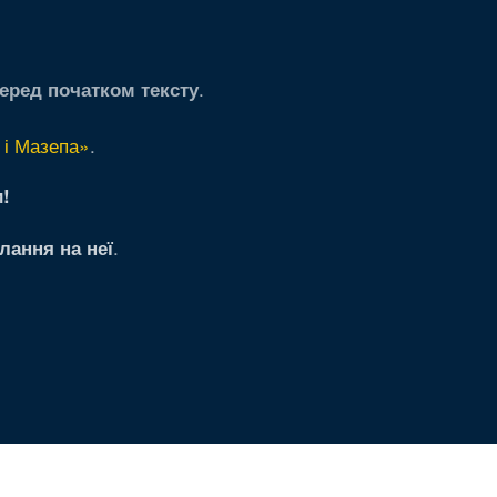
.
еред початком тексту
 і Мазепа»
.
!
.
лання на неї