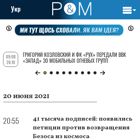
Укр
Основн
Перейти
навигац
к
основному
содержанию
ГРИГОРИЙ КОЗЛОВСКИЙ И ФК «РУХ» ПЕРЕДАЛИ ВВК
09:08
«ЗАПАД» 30 МОБИЛЬНЫХ ОГНЕВЫХ ГРУПП
28.10
20 июня 2021
20:55
41 тысяча подписей: появились
петиции против возвращения
Безоса из космоса