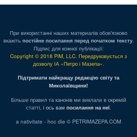
При використанні наших материалів обов'язково
вкажіть
.
постійне посилання перед початком тексту
Підпис для кожної публікації:
Copyright © 2018 PiM, LLC. Передруковується з
дозволу ІА «Петро і Мазепа»
.
Підтримати найкращу редакцію світу та
Миколаївщини!
Більше правил та канонів ми виклали в окремій
статті,
і ось вам
.
посилання на неї
a nativitate - hoc die © PETRIMAZEPA.COM