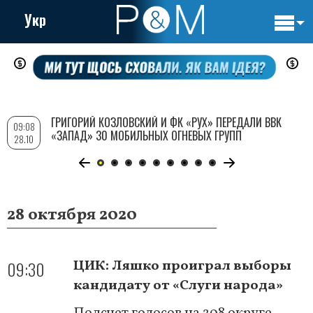
Укр
Основн
Перейти
навигац
к
основному
содержанию
ГРИГОРИЙ КОЗЛОВСКИЙ И ФК «РУХ» ПЕРЕДАЛИ ВВК
09:08
«ЗАПАД» 30 МОБИЛЬНЫХ ОГНЕВЫХ ГРУПП
28.10
28 октября 2020
09:30
ЦИК: Ляшко проиграл выборы
кандидату от «Слуги народа»
Подсчет голосов на 208 округе