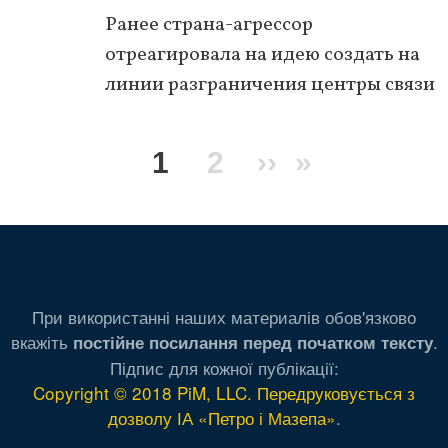
Ранее страна-агрессор
отреагировала на идею создать на
линии разграничения центры связи
Нумерация
Текущая
1
Page
2
Следующая
››
Последня
»
страниц
страница
страница
страница
При використанні наших материалів обов'язково
вкажіть
.
постійне посилання перед початком тексту
Підпис для кожної публікації:
Copyright © 2018 PiM, LLC. Передруковується з
дозволу ІА «Петро і Мазепа»
.