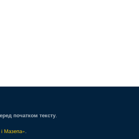
.
еред початком тексту
 і Мазепа»
.