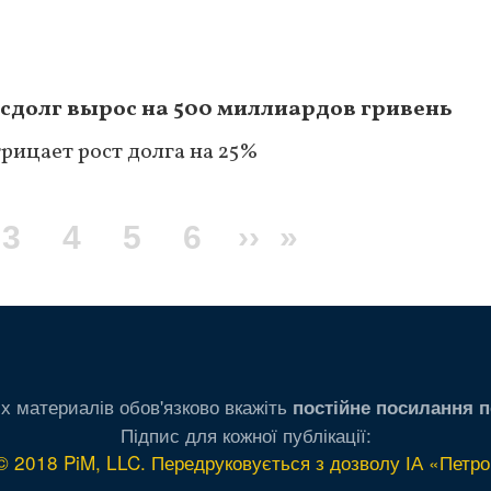
сдолг вырос на 500 миллиардов гривень
трицает рост долга на 25%
я
ge
Page
3
Page
4
Page
5
Page
6
Следующая
››
Последняя
»
ца
страница
страница
х материалів обов'язково вкажіть
постійне посилання п
Підпис для кожної публікації:
© 2018 PiM, LLC. Передруковується з дозволу ІА «Петро