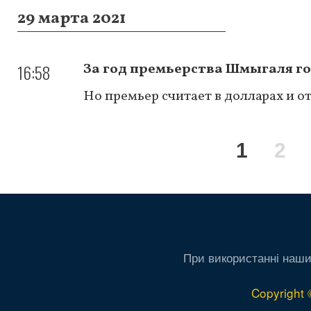
29 марта 2021
16:58
За год премьерства Шмыгаля го
Но премьер считает в долларах и о
Нумерация
Текуща
1
Pa
2
страниц
страни
При використанні наши
Copyright 