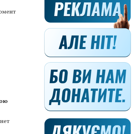
момент
вою
анет