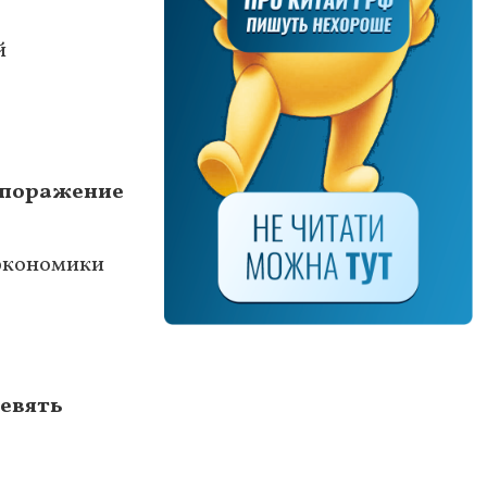
й
ь поражение
 экономики
девять