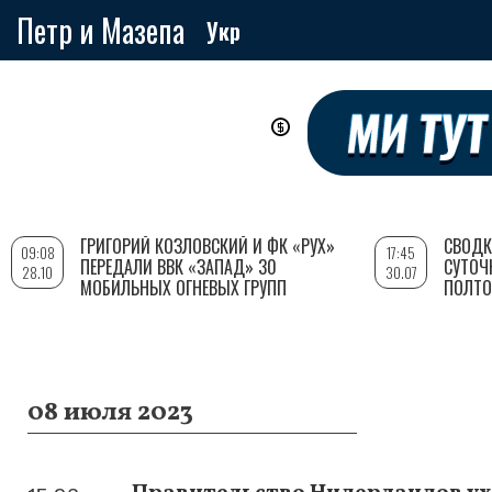
Петр и Мазепа
Укр
Перейти
к
основному
содержанию
ГРИГОРИЙ КОЗЛОВСКИЙ И ФК «РУХ»
СВОДК
09:08
17:45
ПЕРЕДАЛИ ВВК «ЗАПАД» 30
СУТОЧ
28.10
30.07
МОБИЛЬНЫХ ОГНЕВЫХ ГРУПП
ПОЛТО
08 июля 2023