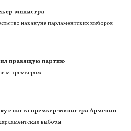
емьер-министра
ельство накануне парламентских выборов
вил правящую партию
овым премьером
вку с поста премьер-министра Армении
 парламентские выборы