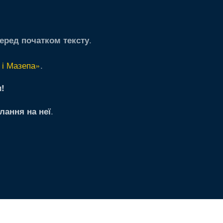
.
еред початком тексту
 і Мазепа»
.
!
.
лання на неї