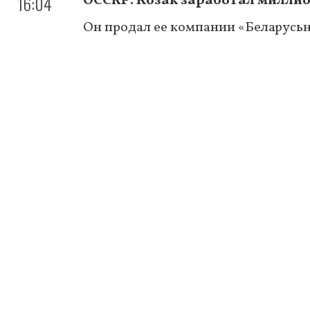
16:04
OCCRP: Козак заработал милли
Он продал ее компании «Беларусь