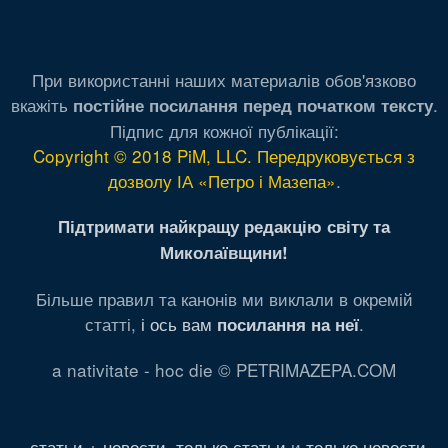
При використанні наших материалів обов'язково
вкажіть
.
постійне посилання перед початком тексту
Підпис для кожної публікації:
Copyright © 2018 PiM, LLC. Передруковується з
дозволу ІА «Петро і Мазепа»
.
Підтримати найкращу редакцію світу та
Миколаївщини!
Більше правил та канонів ми виклали в окремій
статті,
і ось вам
.
посилання на неї
a nativitate - hoc die © PETRIMAZEPA.COM
статьи + новости
,
только статьи
и
только новости