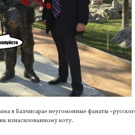
ыма в Бахчисарае неугомонные фанаты «русског
ик изнасилованному коту.