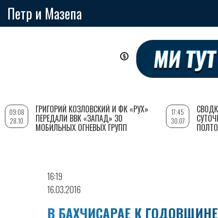
Петр и Мазепа
Перейти
к
основному
содержанию
ГРИГОРИЙ КОЗЛОВСКИЙ И ФК «РУХ»
СВОДК
09:08
17:45
ПЕРЕДАЛИ ВВК «ЗАПАД» 30
СУТОЧ
28.10
30.07
МОБИЛЬНЫХ ОГНЕВЫХ ГРУПП
ПОЛТО
16:19
16.03.2016
В БАХЧИСАРАЕ К ГОДОВЩИН