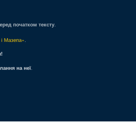
.
еред початком тексту
 і Мазепа»
.
!
.
лання на неї