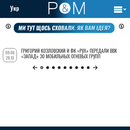
Укр
Основн
Перейти
навигац
к
основному
содержанию
ГРИГОРИЙ КОЗЛОВСКИЙ И ФК «РУХ» ПЕРЕДАЛИ ВВК
09:08
«ЗАПАД» 30 МОБИЛЬНЫХ ОГНЕВЫХ ГРУПП
28.10