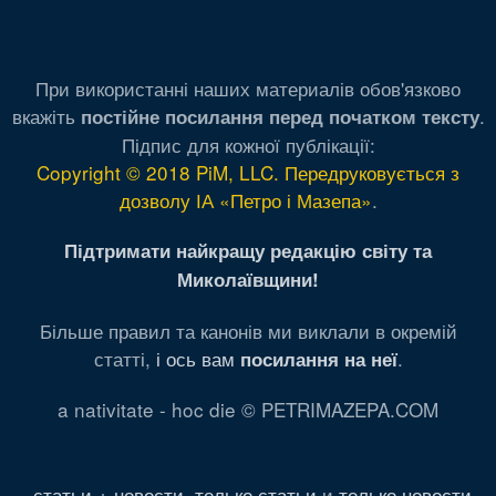
При використанні наших материалів обов'язково
вкажіть
.
постійне посилання перед початком тексту
Підпис для кожної публікації:
Copyright © 2018 PiM, LLC. Передруковується з
дозволу ІА «Петро і Мазепа»
.
Підтримати найкращу редакцію світу та
Миколаївщини!
Більше правил та канонів ми виклали в окремій
статті,
і ось вам
.
посилання на неї
a nativitate - hoc die © PETRIMAZEPA.COM
статьи + новости
,
только статьи
и
только новости