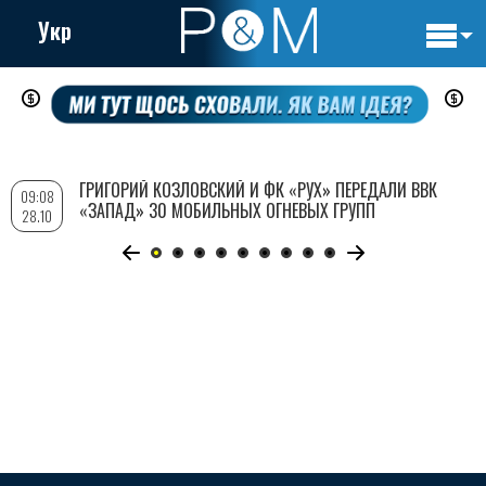
Укр
Основн
Перейти
навигац
к
основному
содержанию
ГРИГОРИЙ КОЗЛОВСКИЙ И ФК «РУХ» ПЕРЕДАЛИ ВВК
09:08
«ЗАПАД» 30 МОБИЛЬНЫХ ОГНЕВЫХ ГРУПП
28.10