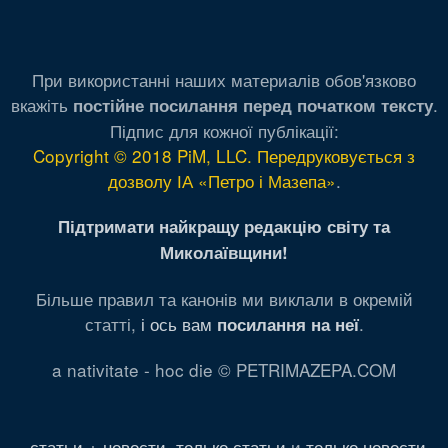
При використанні наших материалів обов'язково
вкажіть
.
постійне посилання перед початком тексту
Підпис для кожної публікації:
Copyright © 2018 PiM, LLC. Передруковується з
дозволу ІА «Петро і Мазепа»
.
Підтримати найкращу редакцію світу та
Миколаївщини!
Більше правил та канонів ми виклали в окремій
статті,
і ось вам
.
посилання на неї
a nativitate - hoc die © PETRIMAZEPA.COM
статьи + новости
,
только статьи
и
только новости