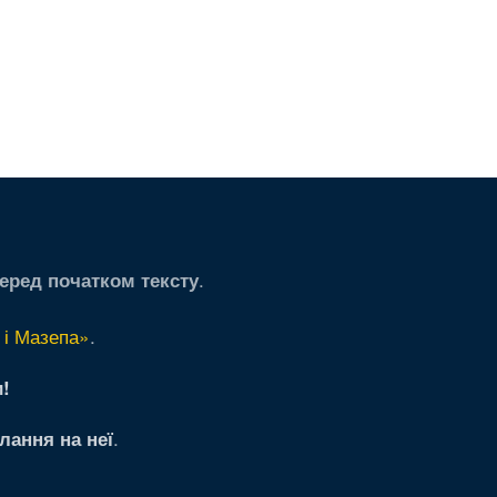
.
еред початком тексту
 і Мазепа»
.
!
.
лання на неї