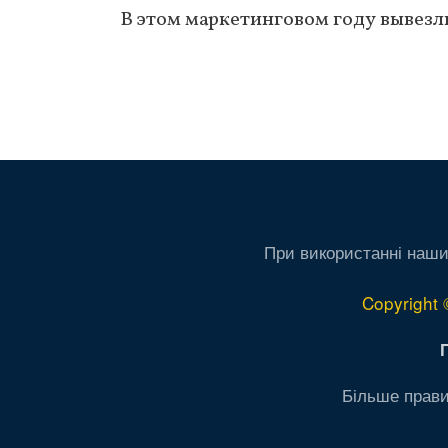
В этом маркетинговом году вывезл
Нумерация
страниц
При використанні наши
Copyright 
Більше прави