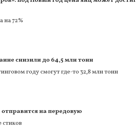
ров»: под Новый год цена яиц может достиг
а на 72%
аине снизили до 64,5 млн тонн
тинговом году смогут где-то 32,8 млн тонн
 отправится на передовую
е стиков