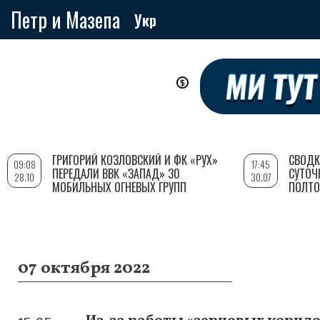
Петр и Мазепа
Укр
Перейти
к
основному
содержанию
ГРИГОРИЙ КОЗЛОВСКИЙ И ФК «РУХ»
СВОДК
09:08
17:45
ПЕРЕДАЛИ ВВК «ЗАПАД» 30
СУТОЧ
28.10
30.07
МОБИЛЬНЫХ ОГНЕВЫХ ГРУПП
ПОЛТО
07 октября 2022