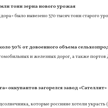
 млн тонн зерна нового урожая
идора» было вывезено 370 тысяч тонн старого ур
коло 30% от довоенного объема сельхозпр
втомобильных и железных дорог, а также портов
а» оккупантов загорелся завод «Сателлит» 
солнечника, которые россияне хотели украсть (