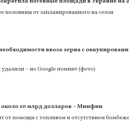
сократила посевные площади в Украине на 
ее половины от запланированного на сезон
 необходимости ввоза зерна с оккупирован
 удалили – но Google помнит (фото)
 около 10 млрд долларов – Минфин
сит от помощи с топливом и отсутствием бомбеж