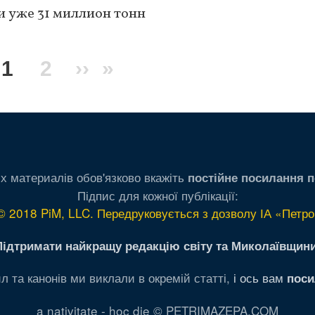
и уже 31 миллион тонн
Текущая
1
Page
2
Следующая
››
Последняя
»
страница
страница
страница
х материалів обов'язково вкажіть
постійне посилання п
Підпис для кожної публікації:
© 2018 PiM, LLC. Передруковується з дозволу ІА «Петро
Підтримати найкращу редакцію світу та Миколаївщини
л та канонів ми виклали в окремій статті,
і ось вам
поси
a nativitate - hoc die © PETRIMAZEPA.COM