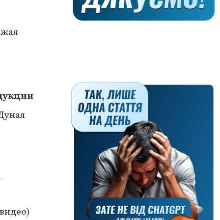
ожая
одукции
 Дуная
-
видео)