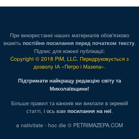
страница
страница
страниц
При використанні наших материалів обов'язково
вкажіть
.
постійне посилання перед початком тексту
Підпис для кожної публікації:
Copyright © 2018 PiM, LLC. Передруковується з
дозволу ІА «Петро і Мазепа»
.
Підтримати найкращу редакцію світу та
Миколаївщини!
Більше правил та канонів ми виклали в окремій
статті,
і ось вам
.
посилання на неї
a nativitate - hoc die © PETRIMAZEPA.COM