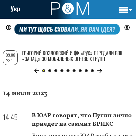
Укр
Основн
Перейти
навигац
к
основному
содержанию
ГРИГОРИЙ КОЗЛОВСКИЙ И ФК «РУХ» ПЕРЕДАЛИ ВВК
09:08
«ЗАПАД» 30 МОБИЛЬНЫХ ОГНЕВЫХ ГРУПП
28.10
14 июля 2023
14:45
В ЮАР говорят, что Путин лично
приедет на саммит БРИКС
Вице-президент ЮАР сообщил, что