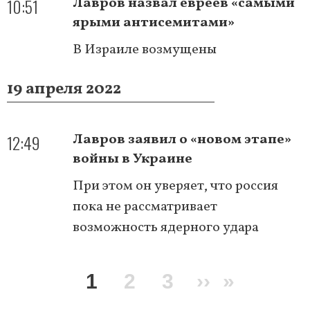
10:51
Лавров назвал евреев «самыми
ярыми антисемитами»
В Израиле возмущены
19 апреля 2022
12:49
Лавров заявил о «новом этапе»
войны в Украине
При этом он уверяет, что россия
пока не рассматривает
возможность ядерного удара
Нумерация
Текущая
1
Page
2
Page
3
Следующа
››
Послед
»
страниц