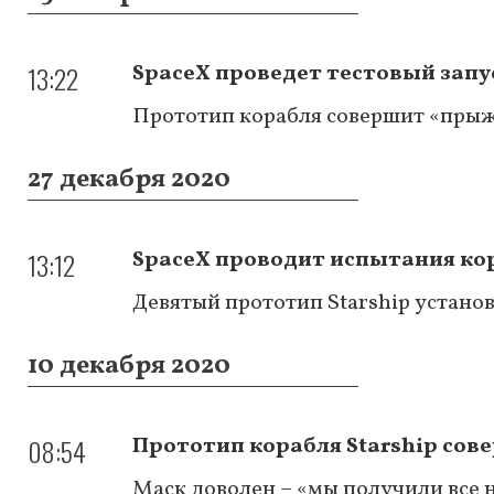
13:22
SpaceX проведет тестовый запус
Прототип корабля совершит «прыжо
27 декабря 2020
13:12
SpaceX проводит испытания кор
Девятый прототип Starship установ
10 декабря 2020
08:54
Прототип корабля Starship сов
Маск доволен – «мы получили все