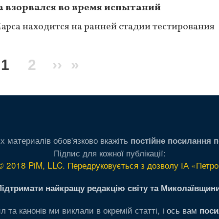
а взорвался во время испытаний
рса находится на ранней стадии тестирования
Текущая
1
Page
2
Следующая
››
Последняя
»
страница
страница
страница
х материалів обов'язково вкажіть
постійне посилання п
Підпис для кожної публікації:
© 2018 PiM, LLC. Передруковується з дозволу ІА «Петро
Підтримати найкращу редакцію світу та Миколаївщини
л та канонів ми виклали в окремій статті,
і ось вам
поси