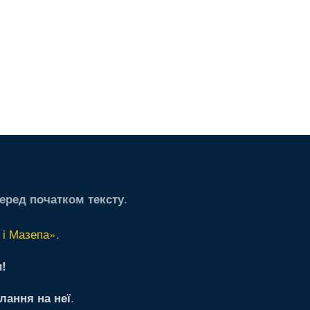
.
еред початком тексту
 і Мазепа»
.
!
.
лання на неї