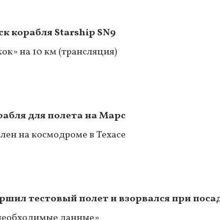
к корабля Starship SN9
к» на 10 км (трансляция)
абля для полета на Марс
лен на космодроме в Техасе
ершил тестовый полет и взорвался при поса
 необходимые данные»