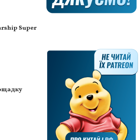
rship Super
лощадку