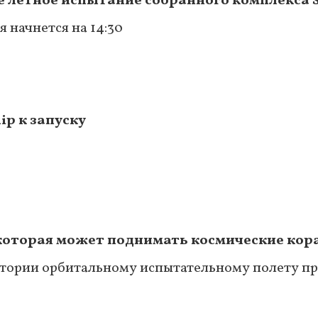
е летное испытание собранного комплекса S
ия начнется на 14:30
ip к запуску
которая может поднимать космические кора
истории орбитальному испытательному полету 