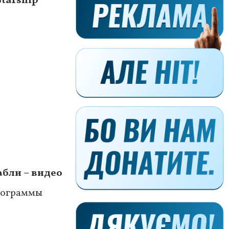
tarship
бли – видео
программы