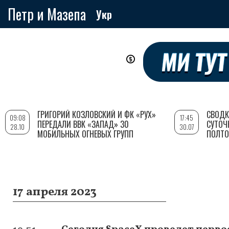
Петр и Мазепа
Укр
Перейти
к
основному
содержанию
ГРИГОРИЙ КОЗЛОВСКИЙ И ФК «РУХ»
СВОДК
09:08
17:45
ПЕРЕДАЛИ ВВК «ЗАПАД» 30
СУТОЧ
28.10
30.07
МОБИЛЬНЫХ ОГНЕВЫХ ГРУПП
ПОЛТО
17 апреля 2023