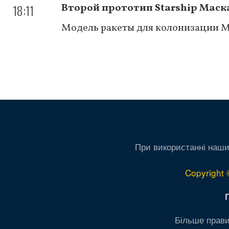
18:11
Второй прототип Starship Маск
Модель ракеты для колонизации Ма
Нумерация
страниц
При використанні наши
Copyright 
Більше прави