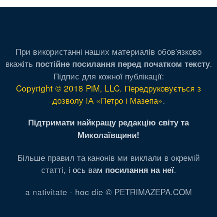
При використанні наших материалів обов'язково
вкажіть
.
постійне посилання перед початком тексту
Підпис для кожної публікації:
Copyright © 2018 PiM, LLC. Передруковується з
дозволу ІА «Петро і Мазепа»
.
Підтримати найкращу редакцію світу та
Миколаївщини!
Більше правил та канонів ми виклали в окремій
статті,
і ось вам
.
посилання на неї
a nativitate - hoc die © PETRIMAZEPA.COM