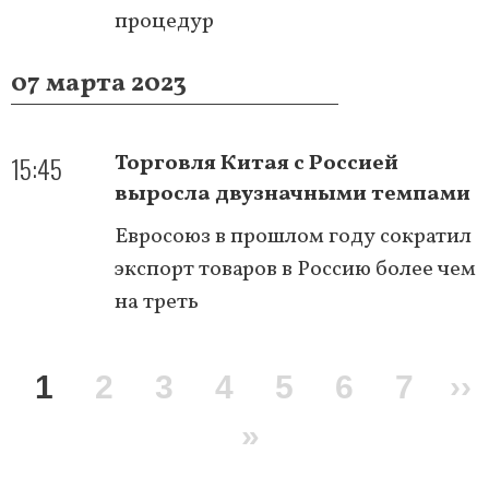
процедур
07 марта 2023
15:45
Торговля Китая с Россией
выросла двузначными темпами
Евросоюз в прошлом году сократил
экспорт товаров в Россию более чем
на треть
Нумерация
Текущая
1
Page
2
Page
3
Page
4
Page
5
Page
6
Page
7
С
››
страниц
страница
Последняя
»
ст
страница