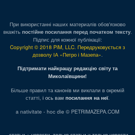
При використанні наших материалів обов'язково
вкажіть
.
постійне посилання перед початком тексту
Підпис для кожної публікації:
Copyright © 2018 PiM, LLC. Передруковується з
дозволу ІА «Петро і Мазепа»
.
Підтримати найкращу редакцію світу та
Миколаївщини!
Більше правил та канонів ми виклали в окремій
статті,
і ось вам
.
посилання на неї
a nativitate - hoc die © PETRIMAZEPA.COM
статьи + новости
,
только статьи
и
только новости