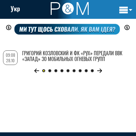
Укр
Основн
Перейти
навигац
к
основному
содержанию
ГРИГОРИЙ КОЗЛОВСКИЙ И ФК «РУХ» ПЕРЕДАЛИ ВВК
09:08
«ЗАПАД» 30 МОБИЛЬНЫХ ОГНЕВЫХ ГРУПП
28.10