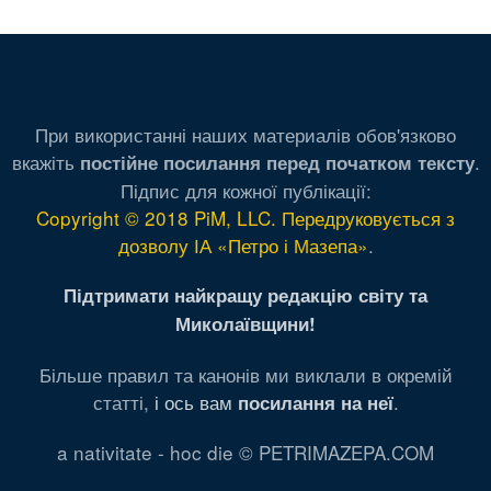
При використанні наших материалів обов'язково
вкажіть
.
постійне посилання перед початком тексту
Підпис для кожної публікації:
Copyright © 2018 PiM, LLC. Передруковується з
дозволу ІА «Петро і Мазепа»
.
Підтримати найкращу редакцію світу та
Миколаївщини!
Більше правил та канонів ми виклали в окремій
статті,
і ось вам
.
посилання на неї
a nativitate - hoc die © PETRIMAZEPA.COM