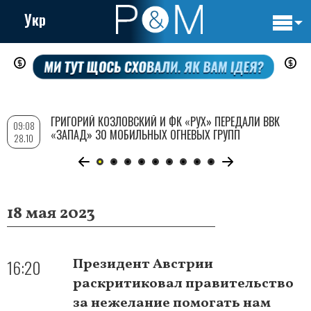
Укр
Основн
Перейти
навигац
к
основному
содержанию
ГРИГОРИЙ КОЗЛОВСКИЙ И ФК «РУХ» ПЕРЕДАЛИ ВВК
09:08
«ЗАПАД» 30 МОБИЛЬНЫХ ОГНЕВЫХ ГРУПП
28.10
18 мая 2023
16:20
Президент Австрии
раскритиковал правительство
за нежелание помогать нам