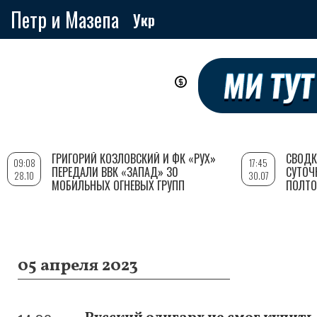
Петр и Мазепа
Укр
Перейти
к
основному
содержанию
ГРИГОРИЙ КОЗЛОВСКИЙ И ФК «РУХ»
СВОДК
09:08
17:45
ПЕРЕДАЛИ ВВК «ЗАПАД» 30
СУТОЧ
28.10
30.07
МОБИЛЬНЫХ ОГНЕВЫХ ГРУПП
ПОЛТО
05 апреля 2023