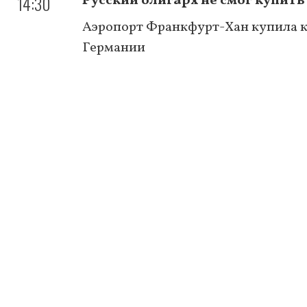
14:30
Русский олигарх не смог купить
Аэропорт Франкфурт-Хан купила 
Германии