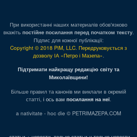
При використанні наших материалів обов'язково
вкажіть
.
постійне посилання перед початком тексту
Підпис для кожної публікації:
Copyright © 2018 PiM, LLC. Передруковується з
дозволу ІА «Петро і Мазепа»
.
Підтримати найкращу редакцію світу та
Миколаївщини!
Більше правил та канонів ми виклали в окремій
статті,
і ось вам
.
посилання на неї
a nativitate - hoc die © PETRIMAZEPA.COM
статьи + новости
,
только статьи
и
только новости