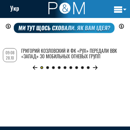
Укр
Основн
Перейти
навигац
к
основному
содержанию
ГРИГОРИЙ КОЗЛОВСКИЙ И ФК «РУХ» ПЕРЕДАЛИ ВВК
09:08
«ЗАПАД» 30 МОБИЛЬНЫХ ОГНЕВЫХ ГРУПП
28.10