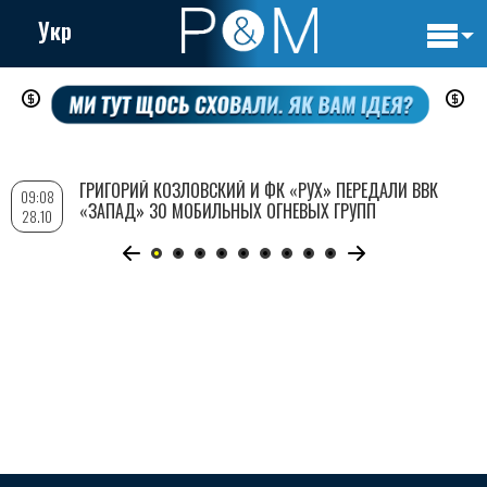
Укр
Основн
Перейти
навигац
к
основному
содержанию
ГРИГОРИЙ КОЗЛОВСКИЙ И ФК «РУХ» ПЕРЕДАЛИ ВВК
09:08
«ЗАПАД» 30 МОБИЛЬНЫХ ОГНЕВЫХ ГРУПП
28.10