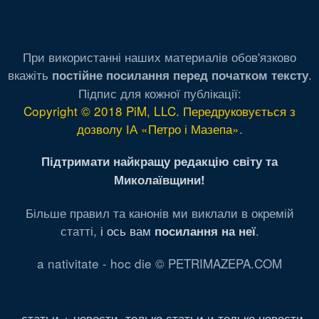
При використанні наших материалів обов'язково
вкажіть
.
постійне посилання перед початком тексту
Підпис для кожної публікації:
Copyright © 2018 PiM, LLC. Передруковується з
дозволу ІА «Петро і Мазепа»
.
Підтримати найкращу редакцію світу та
Миколаївщини!
Більше правил та канонів ми виклали в окремій
статті,
і ось вам
.
посилання на неї
a nativitate - hoc die © PETRIMAZEPA.COM
статьи + новости
,
только статьи
и
только новости