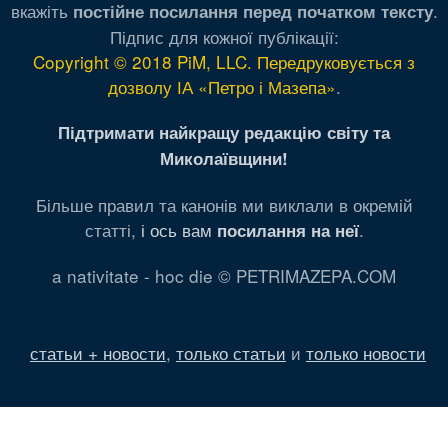
вкажіть
.
постійне посилання перед початком тексту
Підпис для кожної публікації:
Copyright © 2018 PiM, LLC. Передруковується з
дозволу ІА «Петро і Мазепа»
.
Підтримати найкращу редакцію світу та
Миколаївщини!
Більше правил та канонів ми виклали в окремій
статті,
і ось вам
.
посилання на неї
a nativitate - hoc die © PETRIMAZEPA.COM
статьи + новости
,
только статьи
и
только новости