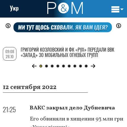
Укр
Основн
Перейти
навигац
к
основному
содержанию
ГРИГОРИЙ КОЗЛОВСКИЙ И ФК «РУХ» ПЕРЕДАЛИ ВВК
09:08
«ЗАПАД» 30 МОБИЛЬНЫХ ОГНЕВЫХ ГРУПП
28.10
12 сентября 2022
21:25
ВАКС закрыл дело Дубневича
Его обвиняли в хищении 93 млн грн