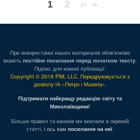
Текущая
1
Page
2
Следующая
››
Последня
»
страниц
страница
страница
страница
При використанні наших материалів обов'язково
вкажіть
.
постійне посилання перед початком тексту
Підпис для кожної публікації:
Copyright © 2018 PiM, LLC. Передруковується з
дозволу ІА «Петро і Мазепа»
.
Підтримати найкращу редакцію світу та
Миколаївщини!
Більше правил та канонів ми виклали в окремій
статті,
і ось вам
.
посилання на неї