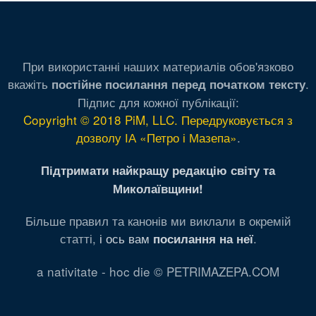
При використанні наших материалів обов'язково
вкажіть
.
постійне посилання перед початком тексту
Підпис для кожної публікації:
Copyright © 2018 PiM, LLC. Передруковується з
дозволу ІА «Петро і Мазепа»
.
Підтримати найкращу редакцію світу та
Миколаївщини!
Більше правил та канонів ми виклали в окремій
статті,
і ось вам
.
посилання на неї
a nativitate - hoc die © PETRIMAZEPA.COM