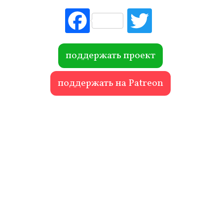
Fac
Tw
ebo
itte
ok
r
поддержать проект
поддержать на Patreon