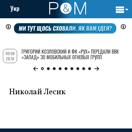
Укр
Основн
Перейти
навигац
к
основному
содержанию
ГРИГОРИЙ КОЗЛОВСКИЙ И ФК «РУХ» ПЕРЕДАЛИ ВВК
09:08
«ЗАПАД» 30 МОБИЛЬНЫХ ОГНЕВЫХ ГРУПП
28.10
Николай Лесик