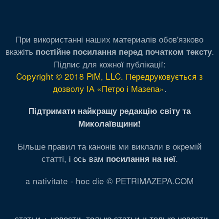
При використанні наших материалів обов'язково
вкажіть
.
постійне посилання перед початком тексту
Підпис для кожної публікації:
Copyright © 2018 PiM, LLC. Передруковується з
дозволу ІА «Петро і Мазепа»
.
Підтримати найкращу редакцію світу та
Миколаївщини!
Більше правил та канонів ми виклали в окремій
статті,
і ось вам
.
посилання на неї
a nativitate - hoc die © PETRIMAZEPA.COM
статьи + новости
,
только статьи
и
только новости