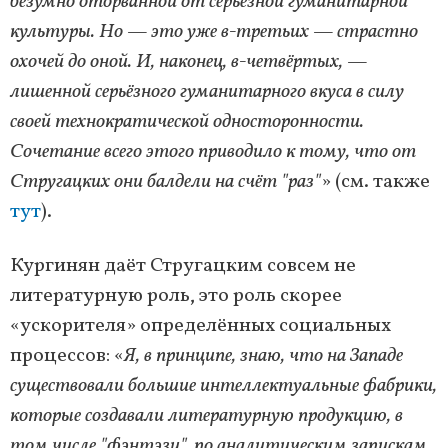
безумно оторванной от серьёзной гуманитарной
культуры. Но — это уже в-третьих — страстно
охочей до оной. И, наконец, в-четвёртых, —
лишенной серьёзного гуманитарного вкуса в силу
своей технократической односторонности.
Сочетание всего этого приводило к тому, что от
Стругацких они балдели на счёт "раз"
» (см. также
тут
).
Кургинян даёт Стругацким совсем не
литературную роль, это роль скорее
«ускорителя» определённых социальных
процессов: «
Я, в принципе, знаю, что на Западе
существовали большие интеллектуальные фабрики,
которые создавали литературную продукцию, в
том числе "фэнтэзи", по аналитическим запискам.