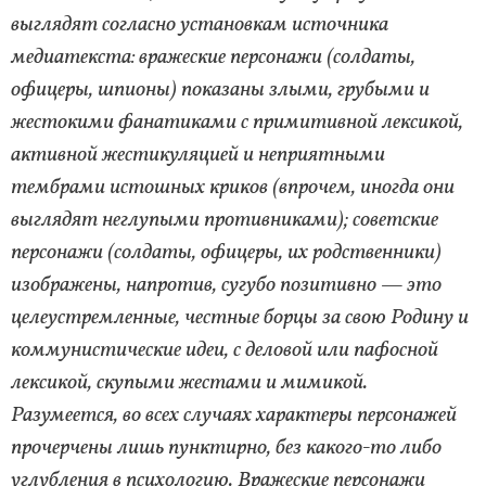
выглядят согласно установкам источника
медиатекста: вражеские персонажи (солдаты,
офицеры, шпионы) показаны злыми, грубыми и
жестокими фанатиками с примитивной лексикой,
активной жестикуляцией и неприятными
тембрами истошных криков (впрочем, иногда они
выглядят неглупыми противниками); советские
персонажи (солдаты, офицеры, их родственники)
изображены, напротив, сугубо позитивно — это
целеустремленные, честные борцы за свою Родину и
коммунистические идеи, с деловой или пафосной
лексикой, скупыми жестами и мимикой.
Разумеется, во всех случаях характеры персонажей
прочерчены лишь пунктирно, без какого-то либо
углубления в психологию. Вражеские персонажи