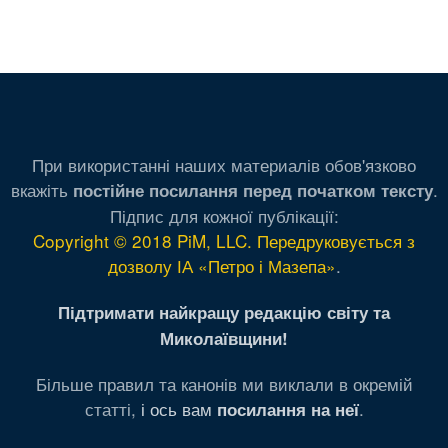
При використанні наших материалів обов'язково
вкажіть
.
постійне посилання перед початком тексту
Підпис для кожної публікації:
Copyright © 2018 PiM, LLC. Передруковується з
дозволу ІА «Петро і Мазепа»
.
Підтримати найкращу редакцію світу та
Миколаївщини!
Більше правил та канонів ми виклали в окремій
статті,
і ось вам
.
посилання на неї