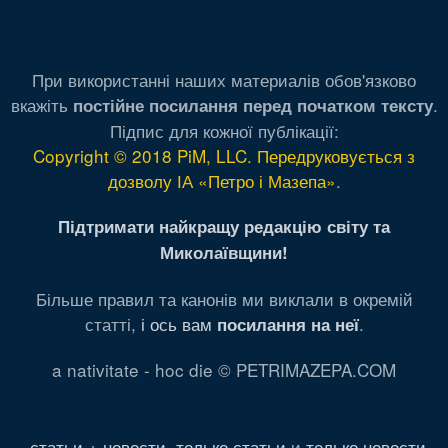
При використанні наших материалів обов'язково
вкажіть
.
постійне посилання перед початком тексту
Підпис для кожної публікації:
Copyright © 2018 PiM, LLC. Передруковується з
дозволу ІА «Петро і Мазепа»
.
Підтримати найкращу редакцію світу та
Миколаївщини!
Більше правил та канонів ми виклали в окремій
статті,
і ось вам
.
посилання на неї
a nativitate - hoc die © PETRIMAZEPA.COM
статьи + новости
,
только статьи
и
только новости