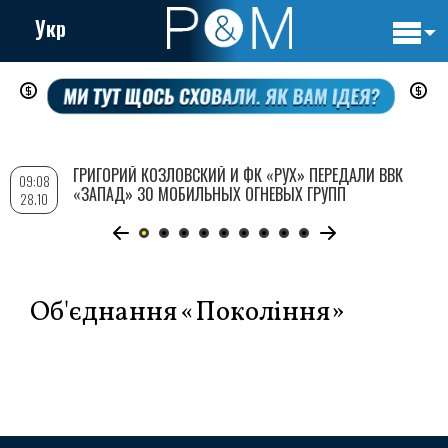
Укр
Основн
Перейти
навигац
к
основному
содержанию
ГРИГОРИЙ КОЗЛОВСКИЙ И ФК «РУХ» ПЕРЕДАЛИ ВВК
09:08
«ЗАПАД» 30 МОБИЛЬНЫХ ОГНЕВЫХ ГРУПП
28.10
Об'єднання «Покоління»