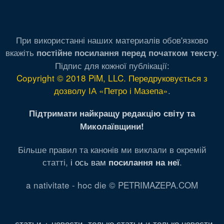
При використанні наших материалів обов'язково
вкажіть
.
постійне посилання перед початком тексту
Підпис для кожної публікації:
Copyright © 2018 PiM, LLC. Передруковується з
дозволу ІА «Петро і Мазепа»
.
Підтримати найкращу редакцію світу та
Миколаївщини!
Більше правил та канонів ми виклали в окремій
статті,
і ось вам
.
посилання на неї
a nativitate - hoc die © PETRIMAZEPA.COM
статьи + новости
,
только статьи
и
только новости