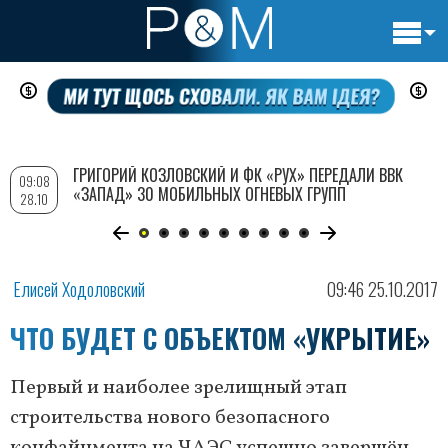
Основн
Перейти
навигац
к
основному
содержанию
ГРИГОРИЙ КОЗЛОВСКИЙ И ФК «РУХ» ПЕРЕДАЛИ ВВК
09:08
«ЗАПАД» 30 МОБИЛЬНЫХ ОГНЕВЫХ ГРУПП
28.10
Елисей Ходоловский
09:46 25.10.2017
ЧТО БУДЕТ С ОБЪЕКТОМ «УКРЫТИЕ»
Первый и наиболее зрелищный этап
строительства нового безопасного
конфайнмента на ЧАЭС успешно завершён.