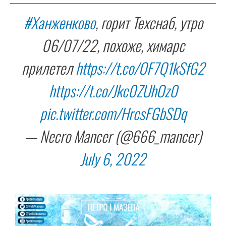
#Ханженково
, горит Техснаб, утро
06/07/22, похоже, химарс
прилетел
https://t.co/OF7Q1kSfG2
https://t.co/Jkc0ZUhOz0
pic.twitter.com/HrcsFGbSDq
— Necro Mancer (@666_mancer)
July 6, 2022