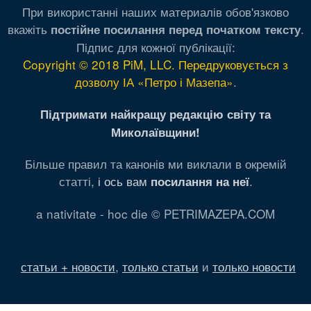
При використанні наших материалів обов'язково
вкажіть
.
постійне посилання перед початком тексту
Підпис для кожної публікації:
Copyright © 2018 PiM, LLC. Передруковується з
дозволу ІА «Петро і Мазепа»
.
Підтримати найкращу редакцію світу та
Миколаївщини!
Більше правил та канонів ми виклали в окремій
статті,
і ось вам
.
посилання на неї
a nativitate - hoc die © PETRIMAZEPA.COM
статьи + новости
,
только статьи
и
только новости