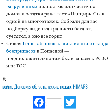
разрушенных
полностью или частично
домов и остатки ракеты от «Панцирь-С1» в
одной из многоэтажек. Собрали для вас
подборку видео как рашисты бегают,
суетятся, а оно все горит
2 июля
Генштаб показал ликвидацию склада
боеприпасов
в Попасной —
предположительно там были запасы к РСЗО
или ТОС
#
война
Донецкая область
взрыв
пожар
HIMARS
Fac
Tw
ebo
itte