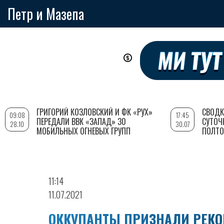
Петр и Мазепа
Перейти
к
основному
содержанию
ГРИГОРИЙ КОЗЛОВСКИЙ И ФК «РУХ»
СВОДК
09:08
17:45
ПЕРЕДАЛИ ВВК «ЗАПАД» 30
СУТОЧ
28.10
30.07
МОБИЛЬНЫХ ОГНЕВЫХ ГРУПП
ПОЛТО
11:14
11.07.2021
ОККУПАНТЫ ПРИЗНАЛИ РЕКО