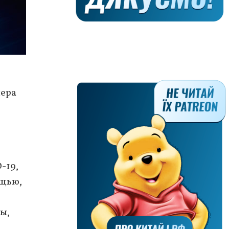
чера
-19,
ощью,
ы,