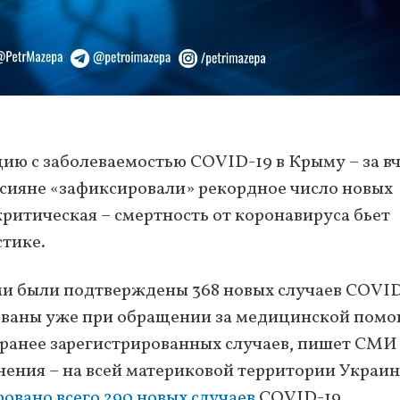
ю с заболеваемостью COVID-19 в Крыму – за в
сияне «зафиксировали» рекордное число новых
критическая – смертность от коронавируса бьет
тике.
ми были подтверждены 368 новых случаев COVID
ованы уже при обращении за медицинской пом
в ранее зарегистрированных случаев, пишет СМИ
внения – на всей материковой территории Украин
овано всего 290 новых случаев
COVID-19.