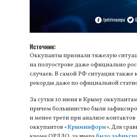
Источник
Оккупанты признали тяжелую ситуаци
на полуострове даже официально рос
случаев. В самой РФ ситуация также 
рекорды даже по официальной статис
За сутки 10 июня в Крыму оккупанта
причем большинство были зафиксир
и менее трети при анализе контакто
оккупантов «
Крыминформ
». Для сра
кроме ОРДЛО, за вчера
было зафиксир