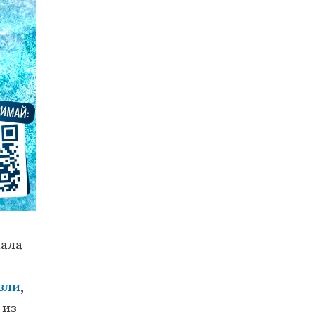
ала –
зли
,
 из