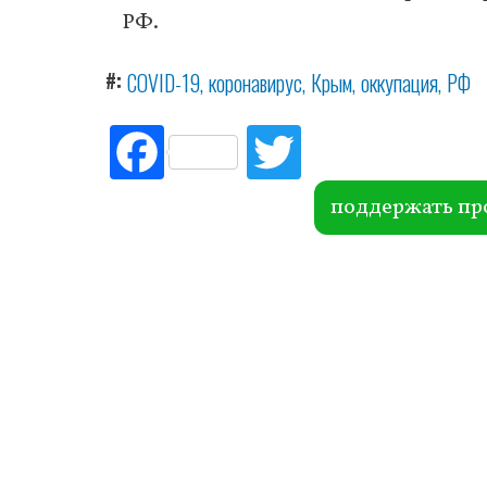
РФ.
#
COVID-19
коронавирус
Крым
оккупация
РФ
Fac
Tw
ebo
itte
ok
r
поддержать пр