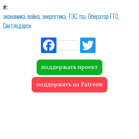
#
экономика
война
энергетика
ТЭС
газ
Оператор ГТС
Светлодарск
Fac
Tw
ebo
itte
ok
r
поддержать проект
поддержать на Patreon