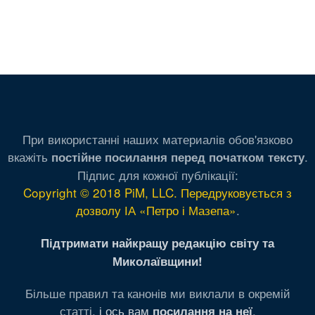
При використанні наших материалів обов'язково
вкажіть
.
постійне посилання перед початком тексту
Підпис для кожної публікації:
Copyright © 2018 PiM, LLC. Передруковується з
дозволу ІА «Петро і Мазепа»
.
Підтримати найкращу редакцію світу та
Миколаївщини!
Більше правил та канонів ми виклали в окремій
статті,
і ось вам
.
посилання на неї