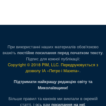
При використанні наших материалів обов'язково
вкажіть
.
постійне посилання перед початком тексту
Підпис для кожної публікації:
Copyright © 2018 PiM, LLC. Передруковується з
дозволу ІА «Петро і Мазепа»
.
Підтримати найкращу редакцію світу та
Миколаївщини!
Більше правил та канонів ми виклали в окремій
статті,
і ось вам
.
посилання на неї