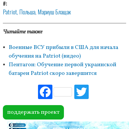
#
Patriot
Польша
Мариуш Блащак
Читайте также
Военные ВСУ прибыли в США для начала
обучения на Patriot (видео)
Пентагон: Обучение первой украинской
батареи Patriot скоро завершится
Fac
Tw
ebo
itte
ok
r
поддержать проект