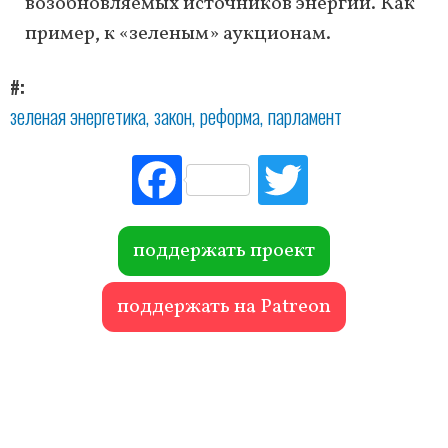
возобновляемых источников энергии. Как
пример, к «зеленым» аукционам.
#
зеленая энергетика
закон
реформа
парламент
Fac
Tw
ebo
itte
ok
r
поддержать проект
поддержать на Patreon