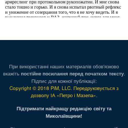
При використанні наших материалів обов'язково
вкажіть
.
постійне посилання перед початком тексту
Підпис для кожної публікації:
Copyright © 2018 PiM, LLC. Передруковується з
дозволу ІА «Петро і Мазепа»
.
Підтримати найкращу редакцію світу та
Миколаївщини!