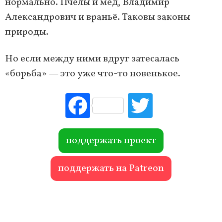
нормально. Пчёлы и мёд, Владимир
Александрович и враньё. Таковы законы
природы.
Но если между ними вдруг затесалась
«борьба» — это уже что-то новенькое.
Fac
Tw
ebo
itte
ok
r
поддержать проект
поддержать на Patreon