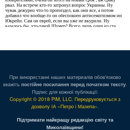
При використанні наших материалів обов'язково
вкажіть
.
постійне посилання перед початком тексту
Підпис для кожної публікації:
Copyright © 2018 PiM, LLC. Передруковується з
дозволу ІА «Петро і Мазепа»
.
Підтримати найкращу редакцію світу та
Миколаївщини!