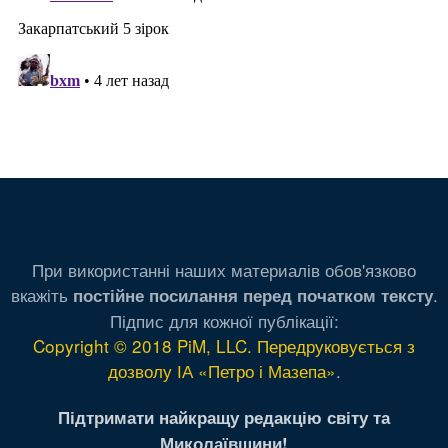
При використанні наших материалів обов'язково
вкажіть
.
постійне посилання перед початком тексту
Підпис для кожної публікації:
Copyright © 2018 PiM, LLC. Передруковується з
дозволу ІА «Петро і Мазепа»
.
Підтримати найкращу редакцію світу та
Миколаївщини!