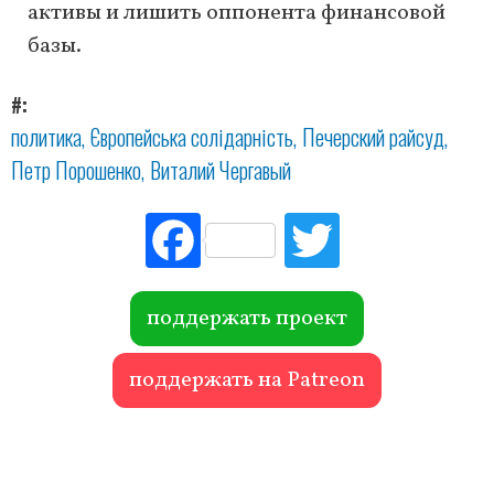
активы и лишить оппонента финансовой
базы.
#
политика
Європейська солідарність
Печерский райсуд
Петр Порошенко
Виталий Чергавый
Fac
Tw
ebo
itte
ok
r
поддержать проект
поддержать на Patreon