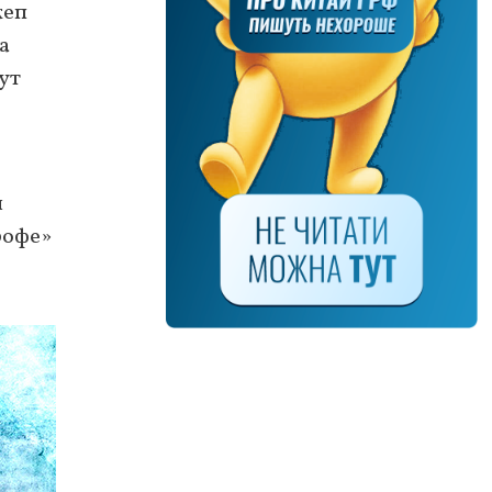
жеп
а
ут
я
рофе»