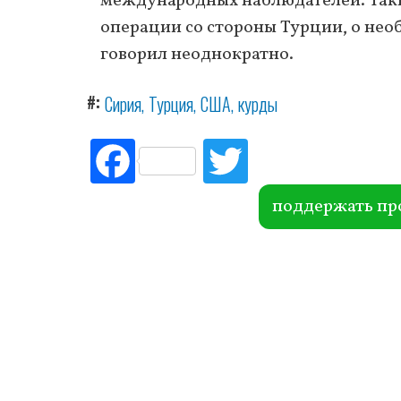
международных наблюдателей. Таким
операции со стороны Турции, о не
говорил неоднократно.
#
Сирия
Турция
США
курды
Fac
Tw
ebo
itte
ok
r
поддержать пр