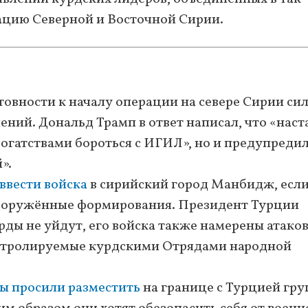
цию Северной и Восточной Сирии.
товности к началу операции на севере Сирии си
ний. Дональд Трамп в ответ написал, что «наст
огатствами бороться с ИГИЛ», но и предупреди
».
ввести войска
в сирийский город Манбидж, есл
вооружённые формирования. Президент Турции
рды не уйдут, его войска также намерены атако
онтролируемые курдскими Отрядами народной
ы просили разместить
на границе с Турцией гру