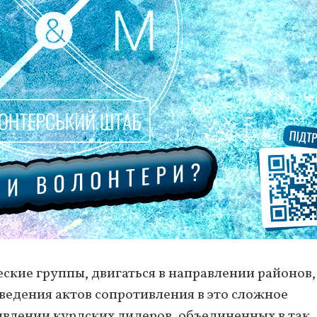
ские группы, двигаться в направлении районов,
оведения актов сопротивления в это сложное
аявлении курдских лидеров, объединенных в так