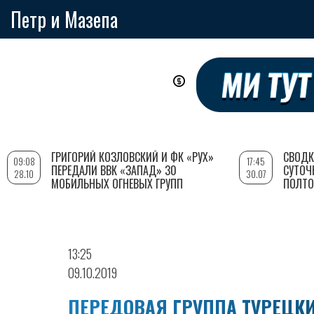
Петр и Мазепа
Перейти
к
основному
содержанию
ГРИГОРИЙ КОЗЛОВСКИЙ И ФК «РУХ»
СВОДК
09:08
17:45
ПЕРЕДАЛИ ВВК «ЗАПАД» 30
СУТОЧ
28.10
30.07
МОБИЛЬНЫХ ОГНЕВЫХ ГРУПП
ПОЛТО
13:25
09.10.2019
ПЕРЕДОВАЯ ГРУППА ТУРЕЦК