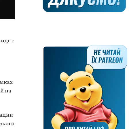
 идет
амках
й на
рации
езкого