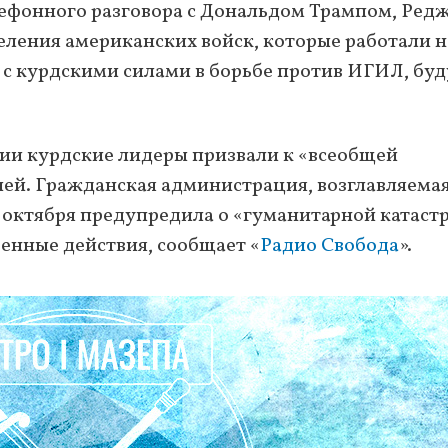
ефонного разговора с Дональдом Трампом, Ред
еления американских войск, которые работали н
 с курдскими силами в борьбе против ИГИЛ, буд
ии курдские лидеры призвали к «всеобщей
ей. Гражданская администрация, возглавляема
9 октября предупредила о «гуманитарной катаст
оенные действия, сообщает «
Радио Свобода
».