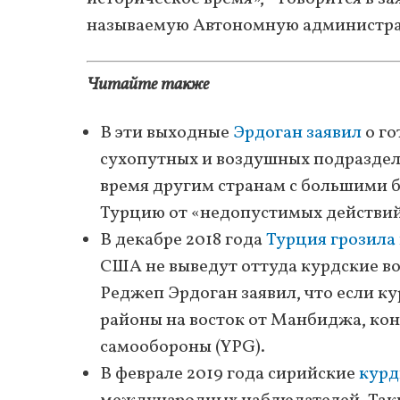
называемую Автономную администра
Читайте также
В эти выходные
Эрдоган заявил
о го
сухопутных и воздушных подразделе
время другим странам с большими б
Турцию от «недопустимых действий
В декабре 2018 года
Турция грозила 
США не выведут оттуда курдские 
Реджеп Эрдоган заявил, что если ку
районы на восток от Манбиджа, к
самообороны (YPG).
В феврале 2019 года сирийские
курд