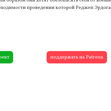
 образом они хотят обезопасить себя от военн
обходимости проведении которой Реджеп Эрдог
оект
поддержать на Patreon