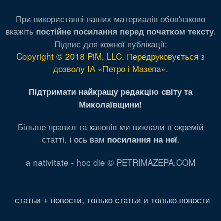
При використанні наших материалів обов'язково
вкажіть
.
постійне посилання перед початком тексту
Підпис для кожної публікації:
Copyright © 2018 PiM, LLC. Передруковується з
дозволу ІА «Петро і Мазепа»
.
Підтримати найкращу редакцію світу та
Миколаївщини!
Більше правил та канонів ми виклали в окремій
статті,
і ось вам
.
посилання на неї
a nativitate - hoc die © PETRIMAZEPA.COM
статьи + новости
,
только статьи
и
только новости