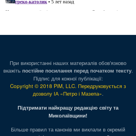
При використанні наших материалів обов'язково
вкажіть
.
постійне посилання перед початком тексту
Підпис для кожної публікації:
Copyright © 2018 PiM, LLC. Передруковується з
дозволу ІА «Петро і Мазепа»
.
Підтримати найкращу редакцію світу та
Миколаївщини!
Більше правил та канонів ми виклали в окремій