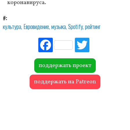
коронавируса.
#
культура
Евровидение
музыка
Spotify
рейтинг
Fac
Tw
ebo
itte
ok
r
поддержать проект
поддержать на Patreon